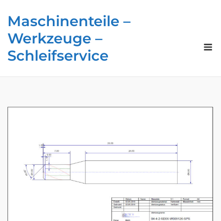
Skip
Maschinenteile –
to
content
Werkzeuge –
M
Schleifservice